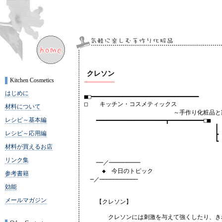
クレソン
Kitchen Cosmetics
はじめに
■□━━━━━━━━━━━━━━━━━━━━━━━━━━━━━━━

□　　キッチン・コスメティックス

材料について
　　　　　　　　　　　　　　　～手作り化粧品と家
レシピ～基本編
　　━━━━━━━━━━━━━━━━━━━━┳━━━━━━━━━━□■

　　　　　　　　　　　　　　　　　　　　　　┃

レシピ～応用編
　　　　　　　　　　　　　　　　　　　　　　┣ vol.
　　　　　　　　　　　　　　　　　　　　　　┗ date:
材料が買えるお店
リンク集
　　──／─────────

　　　◆　今日のトピック　

参考書籍
　─／───────────

効能
メールマガジン
　　【クレソン】

　　　　クレソンには刺激を与えて強くしたり、き