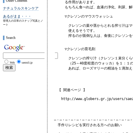
Other Contents
　　　　る作用があります。

　　　　もちろん食べれば、血液の浄化、利尿、解
ナチュラルスキンケア
あるがまま・・・
　　　　▽クレソンのマウスウォッシュ

管理人の日常のスナップ写真とノ
ート
　　　　　クレソンの葉や茎からとれる搾り汁はマ
　　　　　使えるそうです。

　　　　　搾るのが面倒な人は、食後にクレソンを
Search
　　　　▽クレソンの育毛剤

　　　　　クレソンの搾り汁（クレソン１束分くら
Web
saezuli.jp
　　　　　（25～40度程度のウォッカ）を１：１の
　　　　　あれば、ローズマリーの精油を１滴加える
　　【 関連ページ 】

　　　http://www.globers.gr.jp/users/saez
　―・―・―・―・―・―・―・―・―・―・―・―・―・―・
　　手作りレシピを実行される方へのお願い
