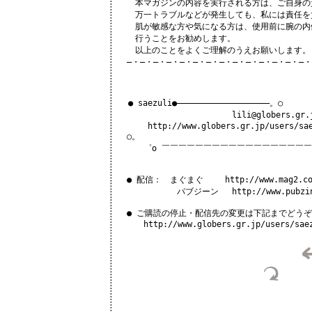
　　本マガジンの内容を実行される方は、ご自身の
　　万一トラブルなどが発生しても、私には責任を
　　肌が敏感な方や気になる方は、使用前に腕の内
　　行うことをお勧めします。

　　以上のことをよくご理解のうえお願いします。

　―・―・―・―・―・―・―・―・―・―・―・―・―・―・
  ● saezuli●―――――――――――――――――――。○      

　　　　　　　　　　　　　 lili@globers.gr.j
      http://www.globers.gr.jp/users/sae
　○。

　　　゜o ￣￣￣￣￣￣￣￣￣￣￣￣￣￣￣￣￣￣
　● 配信：　まぐまぐ　　 http://www.mag2.com
　　　　　　　パブジーン　 http://www.pubzine
　● ご購読の停止・配信先の変更は下記までどうぞ

　　　http://www.globers.gr.jp/users/saez